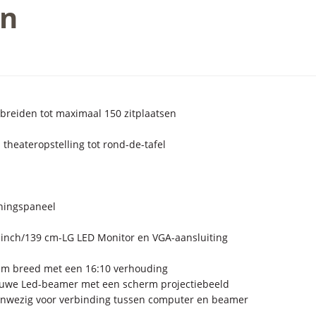
en
e breiden tot maximaal 150 zitplaatsen
n theateropstelling tot rond-de-tafel
ningspaneel
 inch/139 cm-LG LED Monitor en VGA-aansluiting
8 m breed met een 16:10 verhouding
euwe Led-beamer met een scherm projectiebeeld
aanwezig voor verbinding tussen computer en beamer