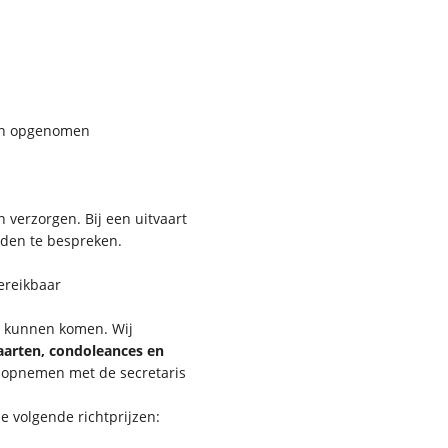
den opgenomen
en verzorgen.
Bij een uitvaart
den te bespreken.
ereikbaar
en kunnen komen.
Wij
vaarten, condoleances en
t opnemen met de secretaris
de volgende richtprijzen: