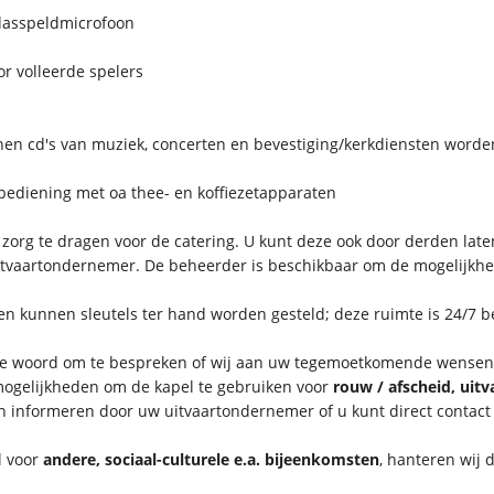
 dasspeldmicrofoon
r volleerde spelers
nen cd's van muziek, concerten en bevestiging/kerkdiensten wor
fbediening met oa thee- en koffiezetapparaten
 zorg te dragen voor de catering.
U kunt deze ook door derden lat
uitvaartondernemer.
De beheerder is beschikbaar om de mogelijkhe
en kunnen sleutels ter hand worden gesteld;
deze ruimte is 24/7 b
 te woord om te bespreken of wij aan uw tegemoetkomende wens
mogelijkheden om de kapel te gebruiken voor
rouw / afscheid, uit
en informeren door uw uitvaartondernemer of u kunt direct contac
l voor
andere, sociaal-culturele e.a. bijeenkomsten
, hanteren wij 